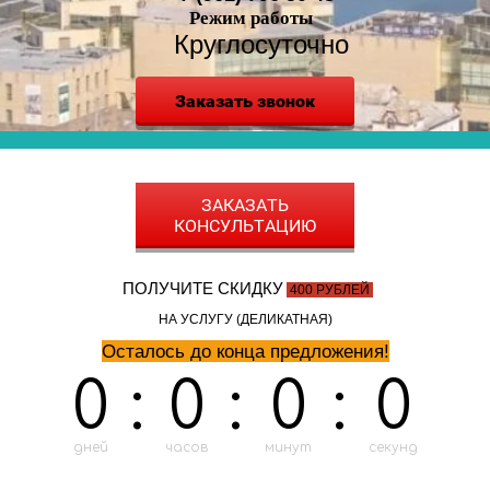
Режим работы
Круглосуточно
Заказать звонок
ЗАКАЗАТЬ
КОНСУЛЬТАЦИЮ
ПОЛУЧИТЕ СКИДКУ
400 РУБЛЕЙ
НА УСЛУГУ (ДЕЛИКАТНАЯ)
Осталось до конца предложения!
0
:
0
:
0
:
0
дней
часов
минут
секунд