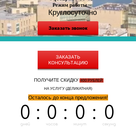
Режим работы
Круглосуточно
Заказать звонок
ЗАКАЗАТЬ
КОНСУЛЬТАЦИЮ
ПОЛУЧИТЕ СКИДКУ
400 РУБЛЕЙ
НА УСЛУГУ (ДЕЛИКАТНАЯ)
Осталось до конца предложения!
0
:
0
:
0
:
0
дней
часов
минут
секунд