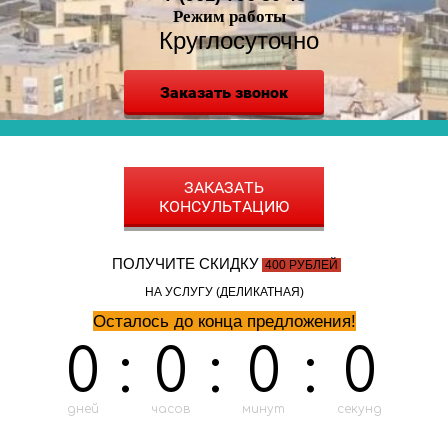
Режим работы
Круглосуточно
Заказать звонок
ЗАКАЗАТЬ
КОНСУЛЬТАЦИЮ
ПОЛУЧИТЕ СКИДКУ
400 РУБЛЕЙ
НА УСЛУГУ (ДЕЛИКАТНАЯ)
Осталось до конца предложения!
0
:
0
:
0
:
0
дней
часов
минут
секунд